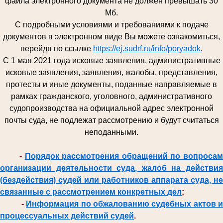
файла электронного документа не должен превышать 30
Мб.
С подробными условиями и требованиями к подаче
документов в электронном виде Вы можете ознакомиться,
перейдя по ссылке
https://ej.sudrf.ru/info/poryadok
.
С 1 мая 2021 года исковые заявления, административные
исковые заявления, заявления, жалобы, представления,
протесты и иные документы, поданные направляемые в
рамках гражданского, уголовного, административного
судопроизводства на официальной адрес электронной
почты суда, не подлежат рассмотрению и будут считаться
неподанными.
-
Порядок рассмотрения обращений по вопроса
организации деятельности суда, жалоб на действия
(бездействия) судей или работников аппарата суда, не
связанные с рассмотрением конкретных дел
;
-
Информация по обжалованию судебных актов и
процессуальных действий судей
.