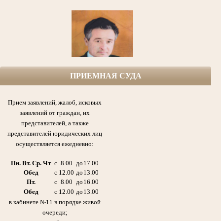
ПРИЕМНАЯ СУДА
Софин Рафаил Ефимович (1925-1999гг.) народный судья,
первый председатель Азнакаевского народного суда ТАССР с 1954 по 1986гг.,
участник Великой Отечественной войны, кавалер боевых Орденов,
Прием заявлений, жалоб, исковых
медалей и других почетных наград Родины.
заявлений от граждан, их
представителей, а также
представителей юридических лиц
осуществляется ежедневно:
Пн. Вт. Ср. Чт
с
8.00
до
17.00
Обед
с
12.00
до
13.00
Пт.
с
8.00
до
16.00
Обед
с
12.00
до
13.00
в кабинете №11 в порядке живой
очереди;
Галиуллин Габдулла Сибгатович 21.11.1920 -11.08.2006гг.