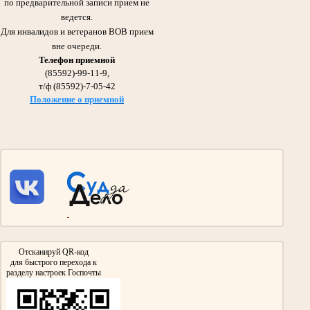
по предварительной записи прием не
Отец Абдрашитовой Мусфиры Габдулловны - председателя суда с 1986 по 2013гг.
Участник Великой Отечественной войны
ведется.
Награжден Орденом Красного Знамени,
Для инвалидов и ветеранов ВОВ прием
медалью «За оборону Сталинграда»
вне очереди.
Телефон приемной
(85592)-99-11-9,
т/ф (85592)-7-05-42
Положение о приемной
Галиуллин Сибгатулла Галиуллович 1897- 1975гг.
Участник Великой Отечественной войны
Дед Абдрашитовой Мусфиры Габдулловны - председателя суда с 1986 по 2013гг.
Участвовал в сражении на Курской Дуге и взятии Берлина.
Награжден Орденом Красной звезды, Медалью «За взятие Берлина»
Медалью «За победу над Германией в Великой Отечественной войне 1941-
1945гг»
Отсканируй QR-код
для быстрого перехода к
разделу настроек Госпочты