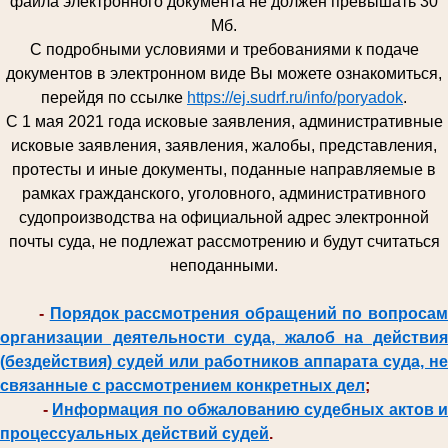
файла электронного документа не должен превышать 30
Мб.
С подробными условиями и требованиями к подаче
документов в электронном виде Вы можете ознакомиться,
перейдя по ссылке
https://ej.sudrf.ru/info/poryadok
.
С 1 мая 2021 года исковые заявления, административные
исковые заявления, заявления, жалобы, представления,
протесты и иные документы, поданные направляемые в
рамках гражданского, уголовного, административного
судопроизводства на официальной адрес электронной
почты суда, не подлежат рассмотрению и будут считаться
неподанными.
-
Порядок рассмотрения обращений по вопроса
организации деятельности суда, жалоб на действия
(бездействия) судей или работников аппарата суда, не
связанные с рассмотрением конкретных дел
;
-
Информация по обжалованию судебных актов и
процессуальных действий судей
.