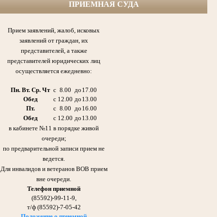
ПРИЕМНАЯ СУДА
Софин Рафаил Ефимович (1925-1999гг.) народный судья,
первый председатель Азнакаевского народного суда ТАССР с 1954 по 1986гг.,
участник Великой Отечественной войны, кавалер боевых Орденов,
Прием заявлений, жалоб, исковых
медалей и других почетных наград Родины.
заявлений от граждан, их
представителей, а также
представителей юридических лиц
осуществляется ежедневно:
Пн. Вт. Ср. Чт
с
8.00
до
17.00
Обед
с
12.00
до
13.00
Пт.
с
8.00
до
16.00
Обед
с
12.00
до
13.00
в кабинете №11 в порядке живой
очереди;
Галиуллин Габдулла Сибгатович 21.11.1920 -11.08.2006гг.
по предварительной записи прием не
Отец Абдрашитовой Мусфиры Габдулловны - председателя суда с 1986 по 2013гг.
Участник Великой Отечественной войны
ведется.
Награжден Орденом Красного Знамени,
медалью «За оборону Сталинграда»
Для инвалидов и ветеранов ВОВ прием
вне очереди.
Телефон приемной
(85592)-99-11-9,
т/ф (85592)-7-05-42
Положение о приемной