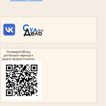
Галиуллин Сибгатулла Галиуллович 1897- 1975гг.
Участник Великой Отечественной войны
Дед Абдрашитовой Мусфиры Габдулловны - председателя суда с 1986 по 2013гг.
Участвовал в сражении на Курской Дуге и взятии Берлина.
Награжден Орденом Красной звезды, Медалью «За взятие Берлина»
Медалью «За победу над Германией в Великой Отечественной войне 1941-
1945гг»
Отсканируй QR-код
для быстрого перехода к
разделу настроек Госпочты
Гизатуллин Ярулла Хикматович
Участник Великой Отечественной войны
нарсудья Тумутукского(ныне Азнакаевского) народного суда с 1954 по 1957гг.
Награжден медалями «За Победу над Германией в Великой Отечественной войне
1941-1945гг.»,
«За доблестный труд в Великой Отечественной войне 1941-1945гг.»