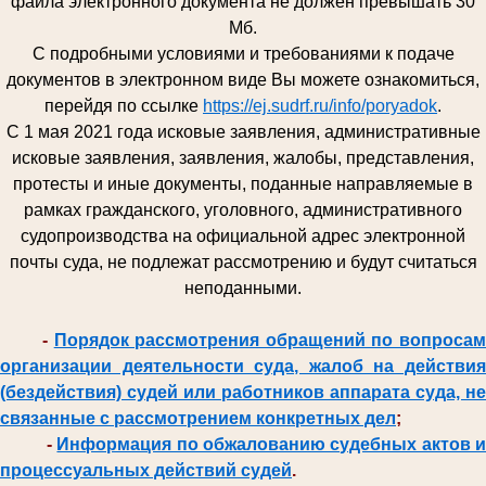
файла электронного документа не должен превышать 30
Мб.
С подробными условиями и требованиями к подаче
документов в электронном виде Вы можете ознакомиться,
перейдя по ссылке
https://ej.sudrf.ru/info/poryadok
.
С 1 мая 2021 года исковые заявления, административные
исковые заявления, заявления, жалобы, представления,
протесты и иные документы, поданные направляемые в
рамках гражданского, уголовного, административного
судопроизводства на официальной адрес электронной
почты суда, не подлежат рассмотрению и будут считаться
неподанными.
-
Порядок рассмотрения обращений по вопроса
организации деятельности суда, жалоб на действия
(бездействия) судей или работников аппарата суда, не
связанные с рассмотрением конкретных дел
;
-
Информация по обжалованию судебных актов и
процессуальных действий судей
.