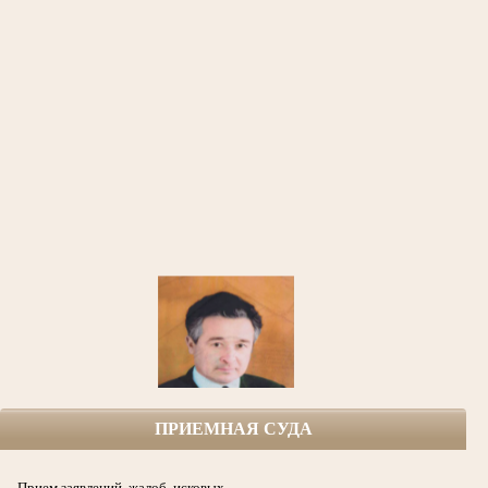
ПРИЕМНАЯ СУДА
Софин Рафаил Ефимович (1925-1999гг.) народный судья,
первый председатель Азнакаевского народного суда ТАССР с 1954 по 1986гг.,
участник Великой Отечественной войны, кавалер боевых Орденов,
Прием заявлений, жалоб, исковых