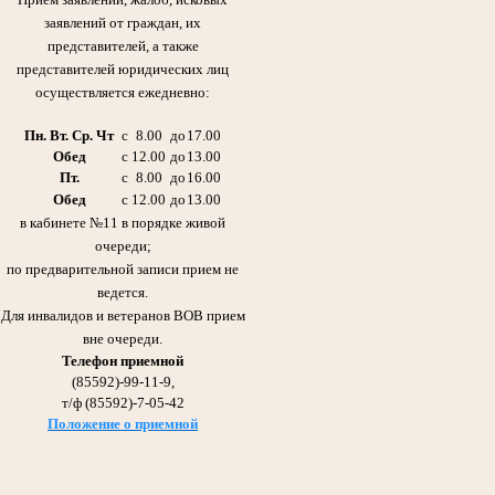
медалей и других почетных наград Родины.
заявлений от граждан, их
представителей, а также
представителей юридических лиц
осуществляется ежедневно:
Пн. Вт. Ср. Чт
с
8.00
до
17.00
Обед
с
12.00
до
13.00
Пт.
с
8.00
до
16.00
Обед
с
12.00
до
13.00
в кабинете №11 в порядке живой
очереди;
Галиуллин Габдулла Сибгатович 21.11.1920 -11.08.2006гг.
Отец Абдрашитовой Мусфиры Габдулловны - председателя суда с 1986 по 2013гг.
по предварительной записи прием не
Участник Великой Отечественной войны
ведется.
Награжден Орденом Красного Знамени,
медалью «За оборону Сталинграда»
Для инвалидов и ветеранов ВОВ прием
вне очереди.
Телефон приемной
(85592)-99-11-9,
т/ф (85592)-7-05-42
Положение о приемной