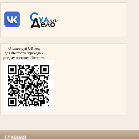
Галиуллин Сибгатулла Галиуллович 1897- 1975гг.
Участник Великой Отечественной войны
Дед Абдрашитовой Мусфиры Габдулловны - председателя суда с 1986 по 2013гг.
Участвовал в сражении на Курской Дуге и взятии Берлина.
Награжден Орденом Красной звезды, Медалью «За взятие Берлина»
Медалью «За победу над Германией в Великой Отечественной войне 1941-
1945гг»
Отсканируй QR-код
для быстрого перехода к
разделу настроек Госпочты
Гизатуллин Ярулла Хикматович
Участник Великой Отечественной войны
нарсудья Тумутукского(ныне Азнакаевского) народного суда с 1954 по 1957гг.
Награжден медалями «За Победу над Германией в Великой Отечественной войне
1941-1945гг.»,
«За доблестный труд в Великой Отечественной войне 1941-1945гг.»
ГЛАВНАЯ