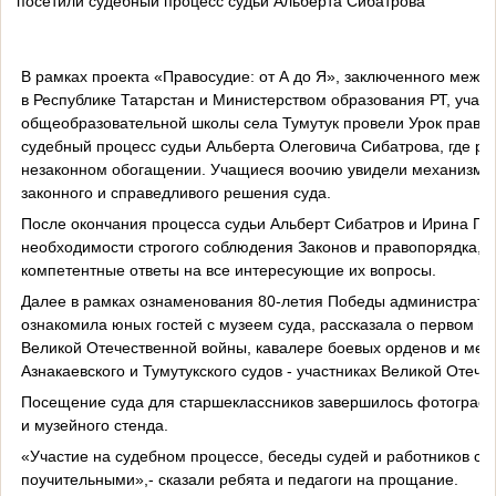
посетили судебный процесс судьи Альберта Сибатрова
В рамках проекта «Правосудие: от А до Я», заключенного меж
в Республике Татарстан и Министерством образования РТ, учащ
общеобразовательной школы села Тумутук провели Урок права 
судебный процесс судьи Альберта Олеговича Сибатрова, где ра
незаконном обогащении. Учащиеся воочию увидели механизм о
законного и справедливого решения суда.
После окончания процесса судьи Альберт Сибатров и Ирина Га
необходимости строгого соблюдения Законов и правопорядка, 
компетентные ответы на все интересующие их вопросы.
Далее в рамках ознаменования 80-летия Победы администрато
ознакомила юных гостей с музеем суда, рассказала о первом пр
Великой Отечественной войны, кавалере боевых орденов и меда
Азнакаевского и Тумутукского судов - участниках Великой Отече
Посещение суда для старшеклассников завершилось фотограф
и музейного стенда.
«Участие на судебном процессе, беседы судей и работников с
поучительными»,- сказали ребята и педагоги на прощание.