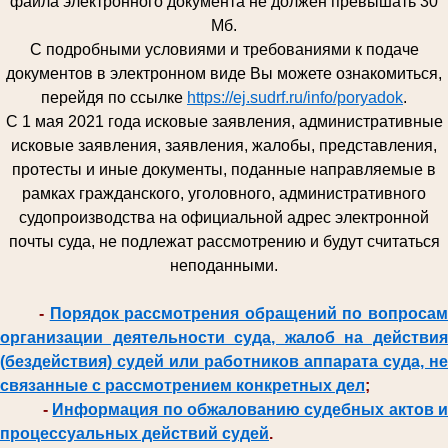
файла электронного документа не должен превышать 30
Мб.
С подробными условиями и требованиями к подаче
документов в электронном виде Вы можете ознакомиться,
перейдя по ссылке
https://ej.sudrf.ru/info/poryadok
.
С 1 мая 2021 года исковые заявления, административные
исковые заявления, заявления, жалобы, представления,
протесты и иные документы, поданные направляемые в
рамках гражданского, уголовного, административного
судопроизводства на официальной адрес электронной
почты суда, не подлежат рассмотрению и будут считаться
неподанными.
-
Порядок рассмотрения обращений по вопроса
организации деятельности суда, жалоб на действия
(бездействия) судей или работников аппарата суда, не
связанные с рассмотрением конкретных дел
;
-
Информация по обжалованию судебных актов и
процессуальных действий судей
.