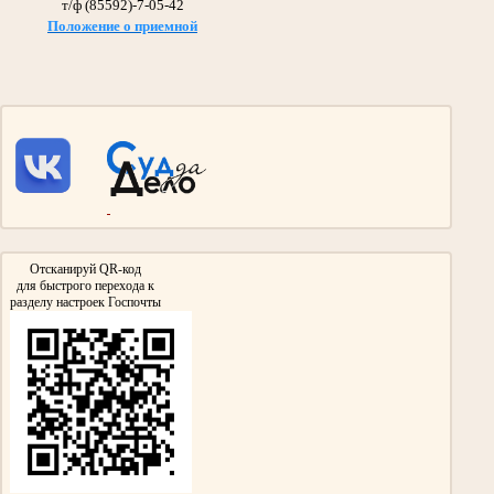
т/ф (85592)-7-05-42
Положение о приемной
Галиуллин Сибгатулла Галиуллович 1897- 1975гг.
Участник Великой Отечественной войны
Дед Абдрашитовой Мусфиры Габдулловны - председателя суда с 1986 по 2013гг.
Участвовал в сражении на Курской Дуге и взятии Берлина.
Награжден Орденом Красной звезды, Медалью «За взятие Берлина»
Медалью «За победу над Германией в Великой Отечественной войне 1941-
1945гг»
Отсканируй QR-код
для быстрого перехода к
разделу настроек Госпочты
Гизатуллин Ярулла Хикматович
Участник Великой Отечественной войны
нарсудья Тумутукского(ныне Азнакаевского) народного суда с 1954 по 1957гг.
Награжден медалями «За Победу над Германией в Великой Отечественной войне
1941-1945гг.»,
«За доблестный труд в Великой Отечественной войне 1941-1945гг.»