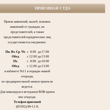
Софин Рафаил Ефимович (1925-1999гг.) народный судья,
ПРИЕМНАЯ СУДА
первый председатель Азнакаевского народного суда ТАССР с 1954 по 1986гг.,
участник Великой Отечественной войны, кавалер боевых Орденов,
медалей и других почетных наград Родины.
Прием заявлений, жалоб, исковых
заявлений от граждан, их
представителей, а также
представителей юридических лиц
осуществляется ежедневно:
Пн. Вт. Ср. Чт
с
8.00
до
17.00
Обед
с
12.00
до
13.00
Пт.
с
8.00
до
16.00
Обед
с
12.00
до
13.00
Галиуллин Габдулла Сибгатович 21.11.1920 -11.08.2006гг.
в кабинете №11 в порядке живой
Отец Абдрашитовой Мусфиры Габдулловны - председателя суда с 1986 по 2013гг.
очереди;
Участник Великой Отечественной войны
Награжден Орденом Красного Знамени,
по предварительной записи прием не
медалью «За оборону Сталинграда»
ведется.
Для инвалидов и ветеранов ВОВ прием
вне очереди.
Телефон приемной
(85592)-99-11-9,