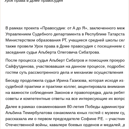
Урок права в Доме правосудия
В рамках проекта «Правосудие: от А до Я», заключенного между
Управлением Судебного департамента в Республике Татарстан 
Министерством образования РТ, учащиеся средней школы села
также провели Урок права в Доме правосудия с посещением су
заседания судьи Альберта Олеговича Сибатрова.
После процесса судья Альберт Сибатров и помощник прокурор
Сайфутдинова, участвовавшая на данном процессе, подробно 
гостям суть рассмотренного дела и механизм осуществления пр
Беседу продолжила судья Ирина Газизова, которая исходя из с
судебной практики и практики коллег, акцентировала внимание
на важности соблюдения Законов и правопорядка, дала ребята
советы и компетентные ответы на все интересующие их вопрос
Далее в рамках ознаменования 80-летия Победы администрато
Альбина Темирбулатова ознакомила юных гостей с музеем суда
рассказала им о первом председателе Софине Р.Е. – участнике
Отечественной войны, кавалере боевых орденов и медалей, дру