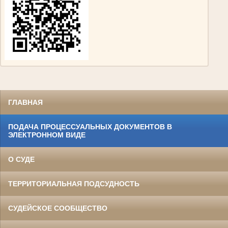
Гизатуллин Ярулла Хикматович
Участник Великой Отечественной войны
нарсудья Тумутукского(ныне Азнакаевского) народного суда с 1954 по 1957гг.
Награжден медалями «За Победу над Германией в Великой Отечественной войне
1941-1945гг.»,
«За доблестный труд в Великой Отечественной войне 1941-1945гг.»
ГЛАВНАЯ
ПОДАЧА ПРОЦЕССУАЛЬНЫХ ДОКУМЕНТОВ В
ЭЛЕКТРОННОМ ВИДЕ
Адеева Асия Сулейманова
Участница Великой Отечественной войны
народный судья Тумутукского(ныне Азнакаевского) народного суда.
С 1942г. по 1945г. служила командиром отряда радиосвязистов в зенитных
О СУДЕ
войсках Московского фронта.
Награждена медалью «За Победу над Германией» и Орденом Отечественной
войны II степени.
ТЕРРИТОРИАЛЬНАЯ ПОДСУДНОСТЬ
СУДЕЙСКОЕ СООБЩЕСТВО