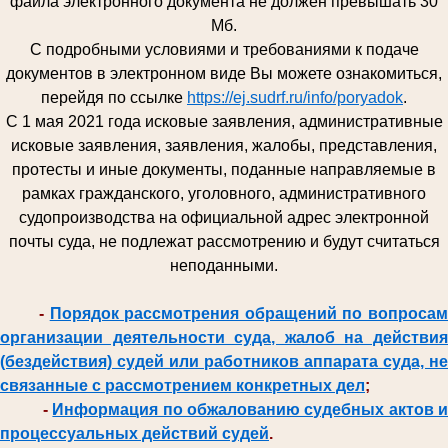
файла электронного документа не должен превышать 30
Мб.
С подробными условиями и требованиями к подаче
документов в электронном виде Вы можете ознакомиться,
перейдя по ссылке
https://ej.sudrf.ru/info/poryadok
.
С 1 мая 2021 года исковые заявления, административные
исковые заявления, заявления, жалобы, представления,
протесты и иные документы, поданные направляемые в
рамках гражданского, уголовного, административного
судопроизводства на официальной адрес электронной
почты суда, не подлежат рассмотрению и будут считаться
неподанными.
-
Порядок рассмотрения обращений по вопроса
организации деятельности суда, жалоб на действия
(бездействия) судей или работников аппарата суда, не
связанные с рассмотрением конкретных дел
;
-
Информация по обжалованию судебных актов и
процессуальных действий судей
.