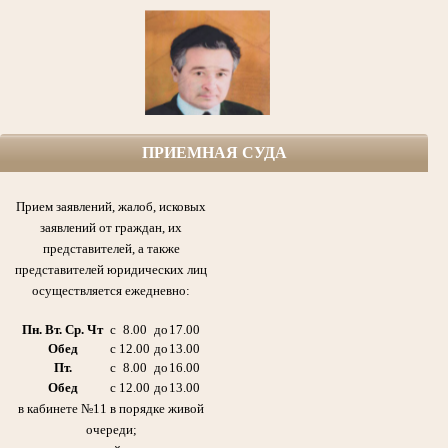
ПРИЕМНАЯ СУДА
Софин Рафаил Ефимович (1925-1999гг.) народный судья,
первый председатель Азнакаевского народного суда ТАССР с 1954 по 1986гг.,
участник Великой Отечественной войны, кавалер боевых Орденов,
медалей и других почетных наград Родины.
Прием заявлений, жалоб, исковых
заявлений от граждан, их
представителей, а также
представителей юридических лиц
осуществляется ежедневно:
Пн. Вт. Ср. Чт
с
8.00
до
17.00
Обед
с
12.00
до
13.00
Пт.
с
8.00
до
16.00
Обед
с
12.00
до
13.00
в кабинете №11 в порядке живой
Галиуллин Габдулла Сибгатович 21.11.1920 -11.08.2006гг.
очереди;
Отец Абдрашитовой Мусфиры Габдулловны - председателя суда с 1986 по 2013гг.