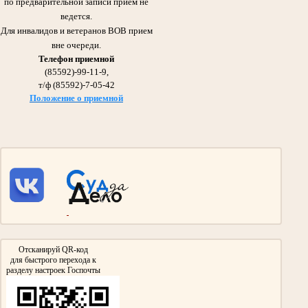
по предварительной записи прием не
Участник Великой Отечественной войны
Награжден Орденом Красного Знамени,
ведется.
медалью «За оборону Сталинграда»
Для инвалидов и ветеранов ВОВ прием
вне очереди.
Телефон приемной
(85592)-99-11-9,
т/ф (85592)-7-05-42
Положение о приемной
Галиуллин Сибгатулла Галиуллович 1897- 1975гг.
Участник Великой Отечественной войны
Дед Абдрашитовой Мусфиры Габдулловны - председателя суда с 1986 по 2013гг.
Участвовал в сражении на Курской Дуге и взятии Берлина.
Награжден Орденом Красной звезды, Медалью «За взятие Берлина»
Медалью «За победу над Германией в Великой Отечественной войне 1941-
1945гг»
Отсканируй QR-код
для быстрого перехода к
разделу настроек Госпочты