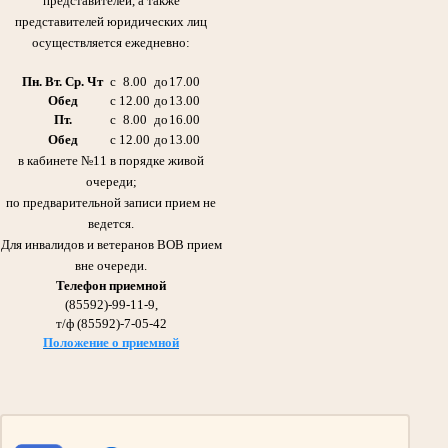
представителей, а также
представителей юридических лиц
осуществляется ежедневно:
Пн. Вт. Ср. Чт
с
8.00
до
17.00
Обед
с
12.00
до
13.00
Пт.
с
8.00
до
16.00
Обед
с
12.00
до
13.00
в кабинете №11 в порядке живой
очереди;
Галиуллин Габдулла Сибгатович 21.11.1920 -11.08.2006гг.
по предварительной записи прием не
Отец Абдрашитовой Мусфиры Габдулловны - председателя суда с 1986 по 2013гг.
Участник Великой Отечественной войны
ведется.
Награжден Орденом Красного Знамени,
медалью «За оборону Сталинграда»
Для инвалидов и ветеранов ВОВ прием
вне очереди.
Телефон приемной
(85592)-99-11-9,
т/ф (85592)-7-05-42
Положение о приемной
Галиуллин Сибгатулла Галиуллович 1897- 1975гг.
Участник Великой Отечественной войны
Дед Абдрашитовой Мусфиры Габдулловны - председателя суда с 1986 по 2013гг.