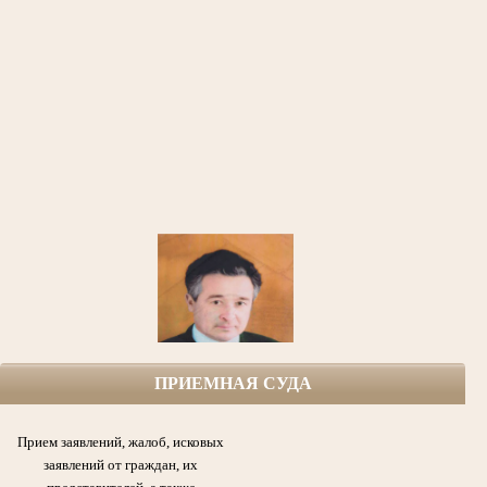
ПРИЕМНАЯ СУДА
Софин Рафаил Ефимович (1925-1999гг.) народный судья,
первый председатель Азнакаевского народного суда ТАССР с 1954 по 1986гг.,
участник Великой Отечественной войны, кавалер боевых Орденов,
Прием заявлений, жалоб, исковых
медалей и других почетных наград Родины.
заявлений от граждан, их