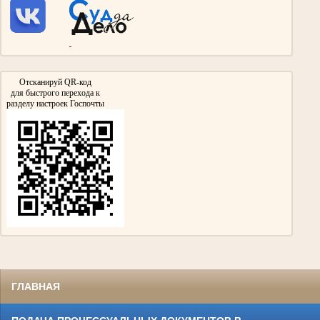
Участвовал в сражении на Курской Дуге и взятии Берлина.
Награжден Орденом Красной звезды, Медалью «За взятие Берлина»
Медалью «За победу над Германией в Великой Отечественной войне 1941-
1945гг»
Отсканируй QR-код
для быстрого перехода к
разделу настроек Госпочты
Гизатуллин Ярулла Хикматович
Участник Великой Отечественной войны
нарсудья Тумутукского(ныне Азнакаевского) народного суда с 1954 по 1957гг.
Награжден медалями «За Победу над Германией в Великой Отечественной войне
1941-1945гг.»,
«За доблестный труд в Великой Отечественной войне 1941-1945гг.»
ГЛАВНАЯ