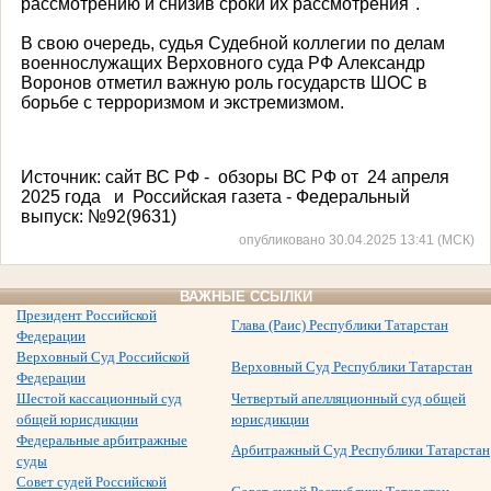
рассмотрению и снизив сроки их рассмотрения".
В свою очередь, судья Судебной коллегии по делам
военнослужащих Верховного суда РФ Александр
Воронов отметил важную роль государств ШОС в
борьбе с терроризмом и экстремизмом.
Источник: сайт ВС РФ -
обзоры ВС РФ от
24 апреля
2025 года
и
Российская газета - Федеральный
выпуск: №92(9631)
опубликовано 30.04.2025 13:41 (МСК)
ВАЖНЫЕ ССЫЛКИ
Президент Российской
Глава (Раис) Республики Татарстан
Федерации
Верховный Суд Российской
Верховный Суд Республики Татарстан
Федерации
Шестой кассационный суд
Четвертый апелляционный суд общей
общей юрисдикции
юрисдикции
Федеральные арбитражные
Арбитражный Суд Республики Татарстан
суды
Совет судей Российской