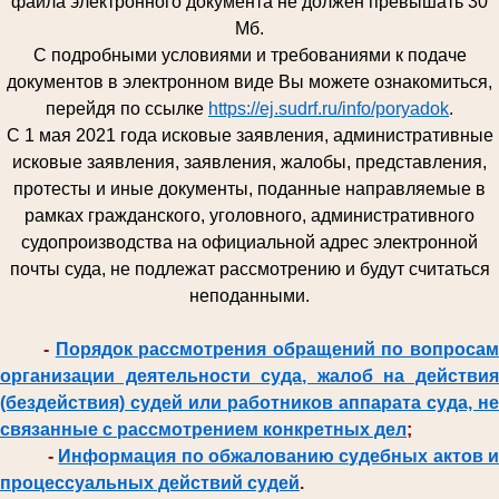
файла электронного документа не должен превышать 30
Мб.
С подробными условиями и требованиями к подаче
документов в электронном виде Вы можете ознакомиться,
перейдя по ссылке
https://ej.sudrf.ru/info/poryadok
.
С 1 мая 2021 года исковые заявления, административные
исковые заявления, заявления, жалобы, представления,
протесты и иные документы, поданные направляемые в
рамках гражданского, уголовного, административного
судопроизводства на официальной адрес электронной
почты суда, не подлежат рассмотрению и будут считаться
неподанными.
-
Порядок рассмотрения обращений по вопроса
организации деятельности суда, жалоб на действия
(бездействия) судей или работников аппарата суда, не
связанные с рассмотрением конкретных дел
;
-
Информация по обжалованию судебных актов и
процессуальных действий судей
.