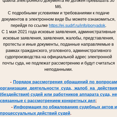
файла электронного документа не должен превышать 30
Мб.
С подробными условиями и требованиями к подаче
документов в электронном виде Вы можете ознакомиться,
перейдя по ссылке
https://ej.sudrf.ru/info/poryadok
.
С 1 мая 2021 года исковые заявления, административные
исковые заявления, заявления, жалобы, представления,
протесты и иные документы, поданные направляемые в
рамках гражданского, уголовного, административного
судопроизводства на официальной адрес электронной
почты суда, не подлежат рассмотрению и будут считаться
неподанными.
-
Порядок рассмотрения обращений по вопроса
организации деятельности суда, жалоб на действия
(бездействия) судей или работников аппарата суда, не
связанные с рассмотрением конкретных дел
;
-
Информация по обжалованию судебных актов и
процессуальных действий судей
.