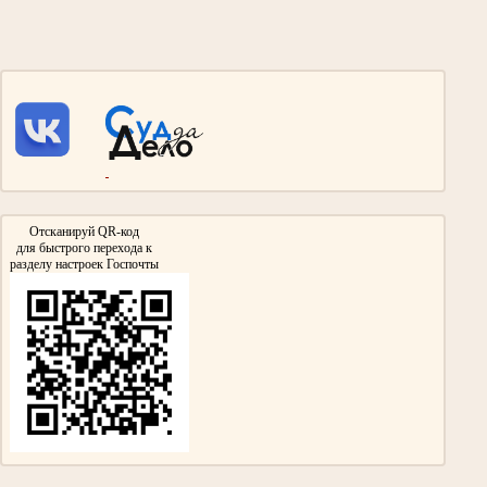
Галиуллин Сибгатулла Галиуллович 1897- 1975гг.
Участник Великой Отечественной войны
Дед Абдрашитовой Мусфиры Габдулловны - председателя суда с 1986 по 2013гг.
Участвовал в сражении на Курской Дуге и взятии Берлина.
Награжден Орденом Красной звезды, Медалью «За взятие Берлина»
Медалью «За победу над Германией в Великой Отечественной войне 1941-
1945гг»
Отсканируй QR-код
для быстрого перехода к
разделу настроек Госпочты
Гизатуллин Ярулла Хикматович
Участник Великой Отечественной войны
нарсудья Тумутукского(ныне Азнакаевского) народного суда с 1954 по 1957гг.
Награжден медалями «За Победу над Германией в Великой Отечественной войне
1941-1945гг.»,
«За доблестный труд в Великой Отечественной войне 1941-1945гг.»