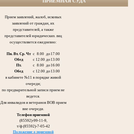
ПРИЕМНАЯ СУДА
Софин Рафаил Ефимович (1925-1999гг.) народный судья,
первый председатель Азнакаевского народного суда ТАССР с 1954 по 1986гг.,
участник Великой Отечественной войны, кавалер боевых Орденов,
Прием заявлений, жалоб, исковых
медалей и других почетных наград Родины.
заявлений от граждан, их
представителей, а также
представителей юридических лиц
осуществляется ежедневно:
Пн. Вт. Ср. Чт
с
8.00
до
17.00
Обед
с
12.00
до
13.00
Пт.
с
8.00
до
16.00
Обед
с
12.00
до
13.00
в кабинете №11 в порядке живой
очереди;
Галиуллин Габдулла Сибгатович 21.11.1920 -11.08.2006гг.
по предварительной записи прием не
Отец Абдрашитовой Мусфиры Габдулловны - председателя суда с 1986 по 2013гг.
Участник Великой Отечественной войны
ведется.
Награжден Орденом Красного Знамени,
медалью «За оборону Сталинграда»
Для инвалидов и ветеранов ВОВ прием
вне очереди.
Телефон приемной
(85592)-99-11-9,
т/ф (85592)-7-05-42
Положение о приемной