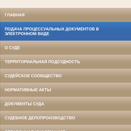
ГЛАВНАЯ
ПОДАЧА ПРОЦЕССУАЛЬНЫХ ДОКУМЕНТОВ В
ЭЛЕКТРОННОМ ВИДЕ
Адеева Асия Сулейманова
Участница Великой Отечественной войны
народный судья Тумутукского(ныне Азнакаевского) народного суда.
О СУДЕ
С 1942г. по 1945г. служила командиром отряда радиосвязистов в зенитных
войсках Московского фронта.
Награждена медалью «За Победу над Германией» и Орденом Отечественной
войны II степени.
ТЕРРИТОРИАЛЬНАЯ ПОДСУДНОСТЬ
СУДЕЙСКОЕ СООБЩЕСТВО
НОРМАТИВНЫЕ АКТЫ
ДОКУМЕНТЫ СУДА
СУДЕБНОЕ ДЕЛОПРОИЗВОДСТВО