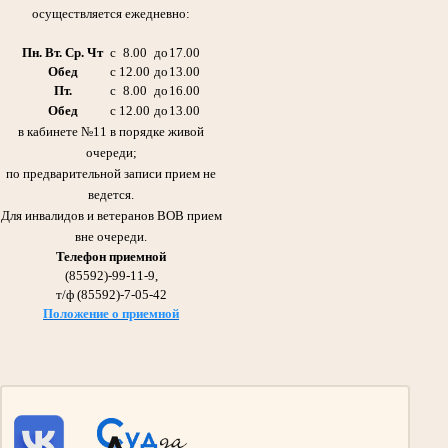
осуществляется ежедневно:
Пн. Вт. Ср. Чт
с
8.00
до
17.00
Обед
с
12.00
до
13.00
Пт.
с
8.00
до
16.00
Обед
с
12.00
до
13.00
в кабинете №11 в порядке живой
очереди;
Галиуллин Габдулла Сибгатович 21.11.1920 -11.08.2006гг.
Отец Абдрашитовой Мусфиры Габдулловны - председателя суда с 1986 по 2013гг.
по предварительной записи прием не
Участник Великой Отечественной войны
ведется.
Награжден Орденом Красного Знамени,
медалью «За оборону Сталинграда»
Для инвалидов и ветеранов ВОВ прием
вне очереди.
Телефон приемной
(85592)-99-11-9,
т/ф (85592)-7-05-42
Положение о приемной
Галиуллин Сибгатулла Галиуллович 1897- 1975гг.
Участник Великой Отечественной войны
Дед Абдрашитовой Мусфиры Габдулловны - председателя суда с 1986 по 2013гг.
Участвовал в сражении на Курской Дуге и взятии Берлина.
Награжден Орденом Красной звезды, Медалью «За взятие Берлина»