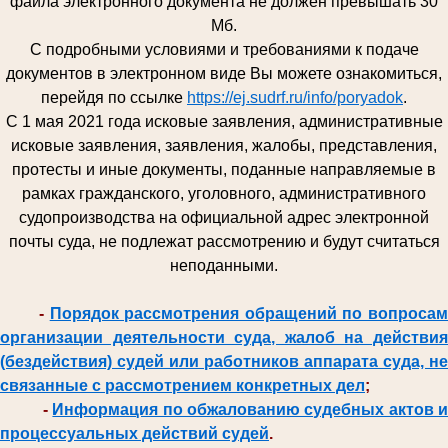
файла электронного документа не должен превышать 30
Мб.
С подробными условиями и требованиями к подаче
документов в электронном виде Вы можете ознакомиться,
перейдя по ссылке
https://ej.sudrf.ru/info/poryadok
.
С 1 мая 2021 года исковые заявления, административные
исковые заявления, заявления, жалобы, представления,
протесты и иные документы, поданные направляемые в
рамках гражданского, уголовного, административного
судопроизводства на официальной адрес электронной
почты суда, не подлежат рассмотрению и будут считаться
неподанными.
-
Порядок рассмотрения обращений по вопроса
организации деятельности суда, жалоб на действия
(бездействия) судей или работников аппарата суда, не
связанные с рассмотрением конкретных дел
;
-
Информация по обжалованию судебных актов и
процессуальных действий судей
.