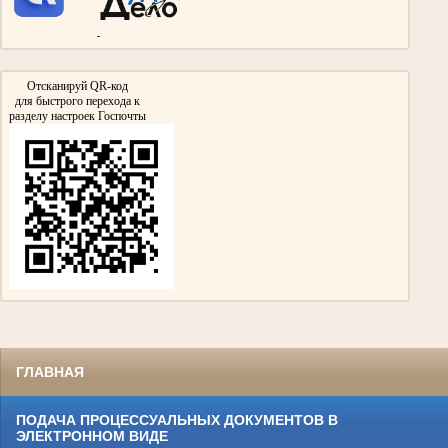
Медалью «За победу над Германией в Великой Отечественной войне 1941-
1945гг»
Отсканируй QR-код
для быстрого перехода к
разделу настроек Госпочты
Гизатуллин Ярулла Хикматович
Участник Великой Отечественной войны
нарсудья Тумутукского(ныне Азнакаевского) народного суда с 1954 по 1957гг.
Награжден медалями «За Победу над Германией в Великой Отечественной войне
1941-1945гг.»,
«За доблестный труд в Великой Отечественной войне 1941-1945гг.»
ГЛАВНАЯ
ПОДАЧА ПРОЦЕССУАЛЬНЫХ ДОКУМЕНТОВ В
ЭЛЕКТРОННОМ ВИДЕ
Адеева Асия Сулейманова