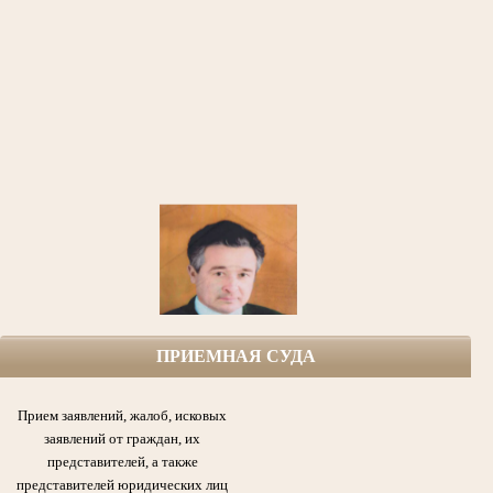
ПРИЕМНАЯ СУДА
Софин Рафаил Ефимович (1925-1999гг.) народный судья,
первый председатель Азнакаевского народного суда ТАССР с 1954 по 1986гг.,
участник Великой Отечественной войны, кавалер боевых Орденов,
Прием заявлений, жалоб, исковых
медалей и других почетных наград Родины.
заявлений от граждан, их
представителей, а также
представителей юридических лиц