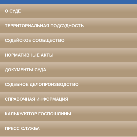
Участница Великой Отечественной войны
народный судья Тумутукского(ныне Азнакаевского) народного суда.
О СУДЕ
С 1942г. по 1945г. служила командиром отряда радиосвязистов в зенитных
войсках Московского фронта.
Награждена медалью «За Победу над Германией» и Орденом Отечественной
войны II степени.
ТЕРРИТОРИАЛЬНАЯ ПОДСУДНОСТЬ
СУДЕЙСКОЕ СООБЩЕСТВО
НОРМАТИВНЫЕ АКТЫ
ДОКУМЕНТЫ СУДА
СУДЕБНОЕ ДЕЛОПРОИЗВОДСТВО
СПРАВОЧНАЯ ИНФОРМАЦИЯ
КАЛЬКУЛЯТОР ГОСПОШЛИНЫ
ПРЕСС-СЛУЖБА