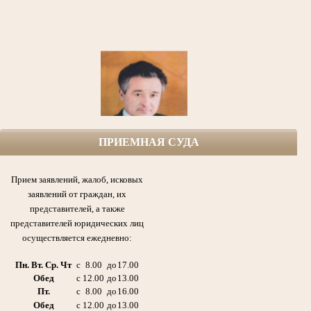
ПРИЕМНАЯ СУДА
Софин Рафаил Ефимович (1925-1999гг.) народный судья,
первый председатель Азнакаевского народного суда ТАССР с 1954 по 1986гг.,
участник Великой Отечественной войны, кавалер боевых Орденов,
Прием заявлений, жалоб, исковых
медалей и других почетных наград Родины.
заявлений от граждан, их
представителей, а также
представителей юридических лиц
осуществляется ежедневно:
Пн. Вт. Ср. Чт
с
8.00
до
17.00
Обед
с
12.00
до
13.00
Пт.
с
8.00
до
16.00
Обед
с
12.00
до
13.00