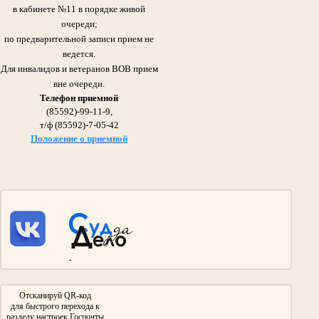
в кабинете №11 в порядке живой
очереди;
Галиуллин Габдулла Сибгатович 21.11.1920 -11.08.2006гг.
по предварительной записи прием не
Отец Абдрашитовой Мусфиры Габдулловны - председателя суда с 1986 по 2013гг.
Участник Великой Отечественной войны
ведется.
Награжден Орденом Красного Знамени,
Для инвалидов и ветеранов ВОВ прием
медалью «За оборону Сталинграда»
вне очереди.
Телефон приемной
(85592)-99-11-9,
т/ф (85592)-7-05-42
Положение о приемной
Галиуллин Сибгатулла Галиуллович 1897- 1975гг.
Участник Великой Отечественной войны
Дед Абдрашитовой Мусфиры Габдулловны - председателя суда с 1986 по 2013гг.
Участвовал в сражении на Курской Дуге и взятии Берлина.
Награжден Орденом Красной звезды, Медалью «За взятие Берлина»
Медалью «За победу над Германией в Великой Отечественной войне 1941-
1945гг»
Отсканируй QR-код
для быстрого перехода к
разделу настроек Госпочты