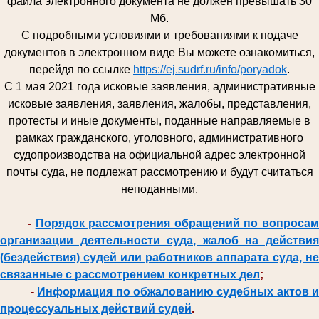
файла электронного документа не должен превышать 30
Мб.
С подробными условиями и требованиями к подаче
документов в электронном виде Вы можете ознакомиться,
перейдя по ссылке
https://ej.sudrf.ru/info/poryadok
.
С 1 мая 2021 года исковые заявления, административные
исковые заявления, заявления, жалобы, представления,
протесты и иные документы, поданные направляемые в
рамках гражданского, уголовного, административного
судопроизводства на официальной адрес электронной
почты суда, не подлежат рассмотрению и будут считаться
неподанными.
-
Порядок рассмотрения обращений по вопроса
организации деятельности суда, жалоб на действия
(бездействия) судей или работников аппарата суда, не
связанные с рассмотрением конкретных дел
;
-
Информация по обжалованию судебных актов и
процессуальных действий судей
.