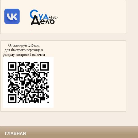
Адеева Асия Сулейманова
Участница Великой Отечественной войны
народный судья Тумутукского(ныне Азнакаевского) народного суда.
С 1942г. по 1945г. служила командиром отряда радиосвязистов в зенитных
войсках Московского фронта.
Награждена медалью «За Победу над Германией» и Орденом Отечественной
войны II степени.
Отсканируй QR-код
для быстрого перехода к
разделу настроек Госпочты
ГЛАВНАЯ