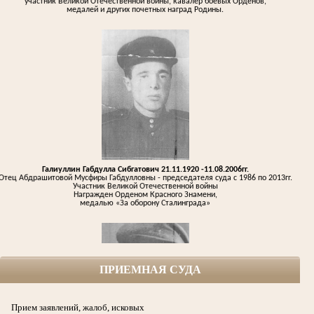
медалей и других почетных наград Родины.
Галиуллин Габдулла Сибгатович 21.11.1920 -11.08.2006гг.
Отец Абдрашитовой Мусфиры Габдулловны - председателя суда с 1986 по 2013гг.
Участник Великой Отечественной войны
Награжден Орденом Красного Знамени,
медалью «За оборону Сталинграда»
ПРИЕМНАЯ СУДА
Прием заявлений, жалоб, исковых