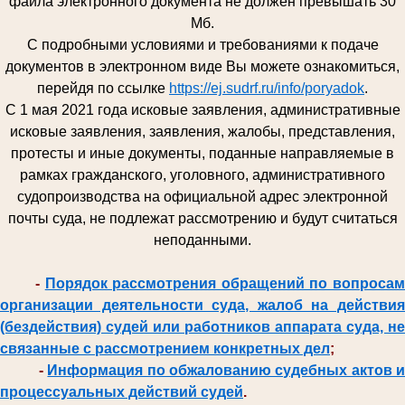
файла электронного документа не должен превышать 30
Мб.
С подробными условиями и требованиями к подаче
документов в электронном виде Вы можете ознакомиться,
перейдя по ссылке
https://ej.sudrf.ru/info/poryadok
.
С 1 мая 2021 года исковые заявления, административные
исковые заявления, заявления, жалобы, представления,
протесты и иные документы, поданные направляемые в
рамках гражданского, уголовного, административного
судопроизводства на официальной адрес электронной
почты суда, не подлежат рассмотрению и будут считаться
неподанными.
-
Порядок рассмотрения обращений по вопроса
организации деятельности суда, жалоб на действия
(бездействия) судей или работников аппарата суда, не
связанные с рассмотрением конкретных дел
;
-
Информация по обжалованию судебных актов и
процессуальных действий судей
.