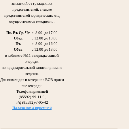
заявлений от граждан, их
Галиуллин Сибгатулла Галиуллович 1897- 1975гг.
Участник Великой Отечественной войны
представителей, а также
Дед Абдрашитовой Мусфиры Габдулловны - председателя суда с 1986 по 2013гг.
представителей юридических лиц
Участвовал в сражении на Курской Дуге и взятии Берлина.
Награжден Орденом Красной звезды, Медалью «За взятие Берлина»
осуществляется ежедневно:
Медалью «За победу над Германией в Великой Отечественной войне 1941-
1945гг»
Пн. Вт. Ср. Чт
с
8.00
до
17.00
Обед
с
12.00
до
13.00
Пт.
с
8.00
до
16.00
Обед
с
12.00
до
13.00
в кабинете №11 в порядке живой
очереди;
по предварительной записи прием не
ведется.
Гизатуллин Ярулла Хикматович
Для инвалидов и ветеранов ВОВ прием
Участник Великой Отечественной войны
вне очереди.
нарсудья Тумутукского(ныне Азнакаевского) народного суда с 1954 по 1957гг.
Награжден медалями «За Победу над Германией в Великой Отечественной войне
Телефон приемной
1941-1945гг.»,
«За доблестный труд в Великой Отечественной войне 1941-1945гг.»
(85592)-99-11-9,
т/ф (85592)-7-05-42
Положение о приемной